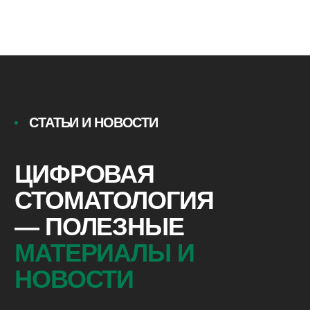
Телефон:
+7 (929) 908-07-00
Адрес:
Г. МОСКВА, УЛ.1-Я ДУБРОВСКАЯ 1 СТР.2
Пролетарская
Время работы:
ПН-ВС: 10:00 – 19:00
ЗУБНОЙ ТЕХНИК ДОСТУПЕН
7 ДНЕЙ В НЕДЕЛЮ
E-mail:
MARKET@NS.DENTAL
ОСТАВИТЬ ЗАЯВКУ