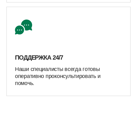
ПЕРЕЙТИ К УСЛУГЕ
ПОЛУЧИТЬ КОНСУЛЬТАЦИЮ
КОНСТРУКЦИИ НА БАЛКАХ
Проверенное временем решение для
полного или частичного протезирования,
обеспечивающее стабильную фиксацию и
удобство в повседневном использовании.