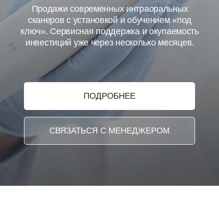
ПОВЫШЕНИЕ ДОХОДНОСТИ С
ЦИФРОВОЙ СТОМАТОЛОГИЕЙ
ПОЧЕМУ ЦИФРОВАЯ
СТОМАТОЛОГИЯ —
ОТЛИЧНОЕ РЕШЕНИЕ
ДЛЯ ВАШЕЙ
КЛИНИКИ?
Цифровая стоматология значительно повышает
точность и скорость выполнения работ.
Используя современные технологии,
стоматологические клиники могут предложить
пациентам услуги высокого качества с
минимальными временными затратами. Это
позволяет не только повысить уровень сервиса,
но и сократить расходы клиники, увеличивая
прибыль.