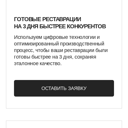
доставку по всей России. В крупных городах
возможна курьерская доставка в день готовности
изделия, в регионы — через проверенные
транспортные компании. Каждое изделие
упаковывается с учётом защиты от повреждений.
СТАТЬИ И НОВОСТИ
ЦИФРОВАЯ
СТОМАТОЛОГИЯ
— ПОЛЕЗНЫЕ
МАТЕРИАЛЫ И
НОВОСТИ
В нашем блоге делимся полезными
материалами, рекомендациями и трендами
цифровой стоматологии. Узнайте секреты
эффективной работы с пациентами и
оборудованием.