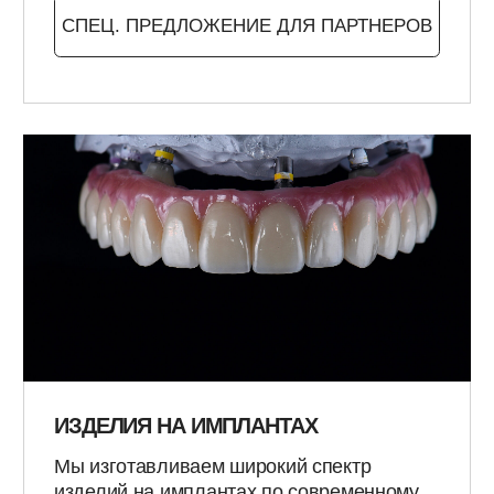
ПОЛНАЯ СОВМЕСТИМОСТЬ
И СКИДКИ НА STL
Работаем со всеми интраоральными
сканерами.
Принимаем STL-файлы любой
сложности, обеспечивая
идеальную совместимость с вашим
оборудованием.
* Для новых заказчиков действуют
специальные скидки на работы по STL.
ОТПРАВИТЬ STL-ФАЙЛ
УЗНАТЬ ПРО СКИДКУ