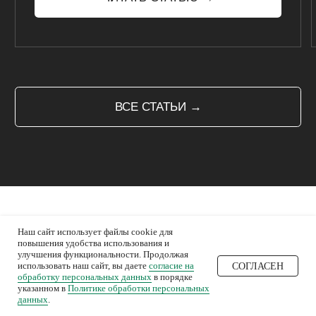
Блог
Вакансии
Контакты
УСЛУГИ
Виниры и коронки
Виниры на рефракторе
Конструкции на балках
Изделия на имплантах
Продажа интраоральных сканеров
Фрезерный центр
Наш сайт использует файлы cookie для
ЗАКАЗ-НАРЯД
повышения удобства использования и
улучшения функциональности. Продолжая
использовать наш сайт, вы даете
согласие на
СОГЛАСЕН
обработку персональных данных
в порядке
ОСТАВИТЬ ЗАЯВКУ
указанном в
Политике обработки персональных
данных
.