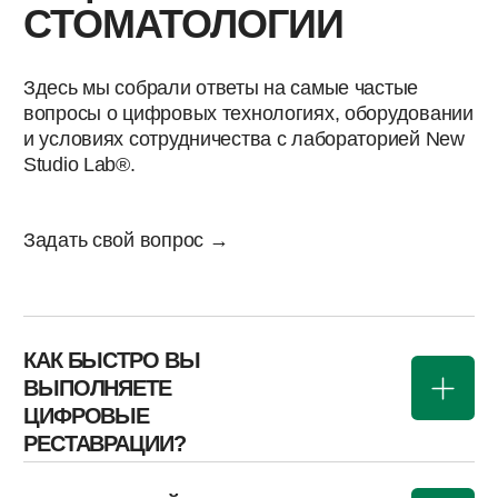
Контроль качества всех работ под
микроскопом.
Гибкие условия рассрочки и бесплатное
обучение клиентов.
Сотрудничая с New Studio Lab, вы получаете не
просто партнёра, а команду профессионалов,
которая поможет вывести вашу клинику на новый
уровень работы с пациентами и увеличить её
доходность. Наша поддержка поможет вам
плавно и уверенно перейти на цифровые
технологии, минимизировав любые риски и
максимально быстро получив все преимущества
современных решений.
Обратитесь в New Studio Lab уже сегодня и
начните переход на передовые цифровые
стоматологические технологии, которые оценили
уже более 200 клиник по всей стране.