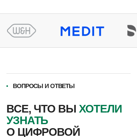
New Studio Lab предлагает уникальные решения,
которые помогут вашей клинике эффективно
внедрить цифровой протокол и оптимизировать
все этапы работы, от первичной консультации до
конечного результата. Благодаря нашим
технологиям вы сможете существенно улучшить
качество диагностики и лечения, сократить время
изготовления стоматологических конструкций и
обеспечить высокую точность посадки всех
изделий.
ОСНОВНЫЕ ПРЕИМУЩЕСТВА
СОТРУДНИЧЕСТВА С NEW
STUDIO LAB®
Наша лаборатория специализируется на
цифровых технологиях и предоставляет
клиникам:
Полную совместимость с любыми
интраоральными сканерами.
Быстрое изготовление цифровых коронок и
виниров.