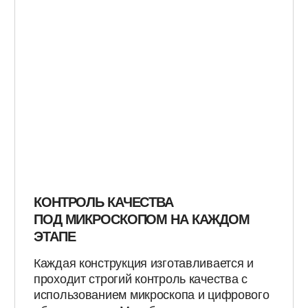
16.08.2025
13.08.2025
КАК ЦИФРОВЫЕ ТЕХНОЛОГИИ
ПОЧЕМУ ЦИФРО
МЕНЯЮТ ЗУБОТЕХНИЧЕСКУЮ
ТОЧНЕЕ И ДОЛГ
ОТРАСЛЬ
ТРАДИЦИОННЫХ
Сегодня, благодаря цифровым
Сегодня все чаще 
технологиям, процесс стал быстрее,
цифровой подход –
точнее и комфортнее для всех.
до компьютерного
автоматизированно