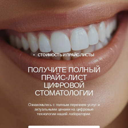
СТОИМОСТЬ И ПРАЙС-ЛИСТЫ
КОНТРОЛЬ КАЧЕСТВА
ПОД МИКРОСКОПОМ НА КАЖДОМ
ПОЛУЧИТЕ ПОЛНЫЙ
ЭТАПЕ
ПРАЙС-ЛИСТ
Каждая конструкция изготавливается и
проходит строгий контроль качества с
ЦИФРОВОЙ
использованием микроскопа и цифрового
СТОМАТОЛОГИИ
оборудования. Мы обеспечиваем
стабильно высокий результат и
предсказуемость каждого проекта,
Ознакомьтесь с полным перечнем услуг и
гарантируя, что ваши пациенты останутся
актуальными ценами на цифровые
полностью довольны.
технологии нашей лаборатории.
Свяжитесь с нами, чтобы задать любые
вопросы о процессе контроля качества